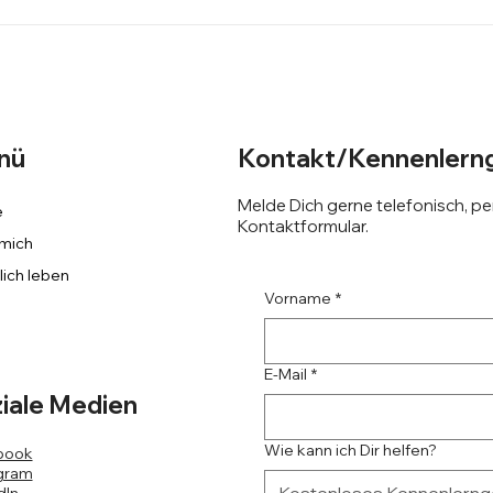
Champion! So wirst Du
Will
Meister der Veränderung
ents
nü
Kontakt/Kennenlerng
Melde Dich gerne telefonisch, per
e
Kontaktformular.
mich
lich leben
Vorname
*
E-Mail
*
iale Medien
Wie kann ich Dir helfen?
book
gram
dIn