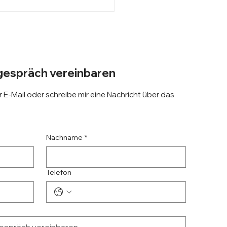
st Du gut leben? Dann
töre Dich!
espräch vereinbaren
 E-Mail oder schreibe mir eine Nachricht über das
Nachname
*
Telefon