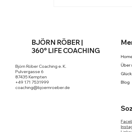
Tatsächlich unglaublich
angenehme Gefährten:
"Entstörte" Menschen!
Me
BJÖRN RÖBER |
360° LIFE COACHING
Hom
Über 
Björn Röber Coaching e. K.
Pulvergasse 6
Glück
87435 Kempten
Blog
+49 171 7531999
coaching@bjoernroeber.de
Soz
Face
Insta
Linke