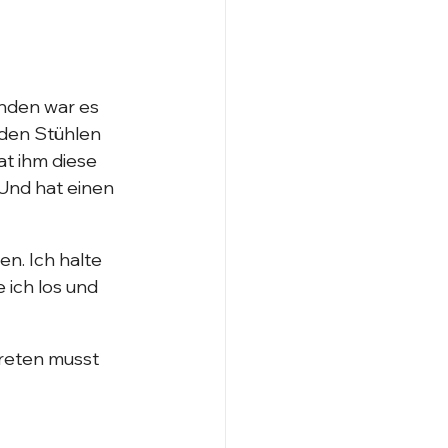
nden war es 
 den Stühlen 
t ihm diese 
Und hat einen 
n. Ich halte 
 ich los und 
reten musst 