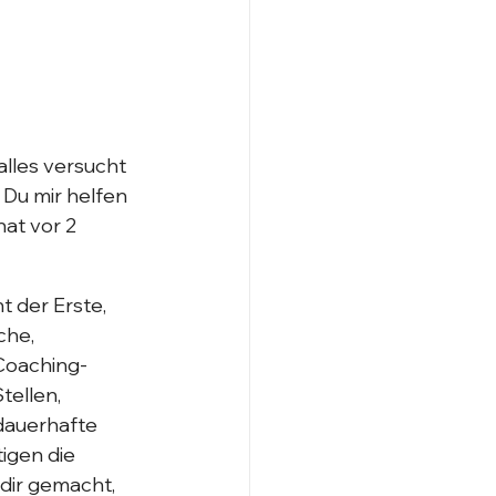
alles versucht 
Du mir helfen 
at vor 2 
t der Erste, 
che, 
 Coaching-
tellen, 
dauerhafte 
igen die 
dir gemacht, 