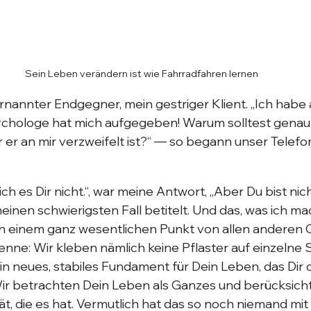
Sein Leben verändern ist wie Fahrradfahren lernen
rnannter Endgegner, mein gestriger Klient. „Ich habe 
ychologe hat mich aufgegeben! Warum solltest genau 
er an mir verzweifelt ist?“ — so begann unser Telefon
h es Dir nicht.“, war meine Antwort, „Aber Du bist nich
meinen schwierigsten Fall betitelt. Und das, was ich ma
 in einem ganz wesentlichen Punkt von allen anderen
enne: Wir kleben nämlich keine Pflaster auf einzelne S
n neues, stabiles Fundament für Dein Leben, das Dir 
Wir betrachten Dein Leben als Ganzes und berücksicht
, die es hat. Vermutlich hat das so noch niemand mit 