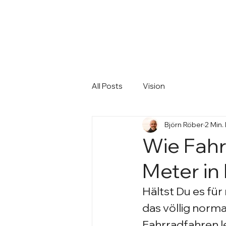
All Posts
Vision
Björn Röber
2 Min.
Wie Fahr
Meter in
Hältst Du es für
das völlig norma
Fahrradfahren ler