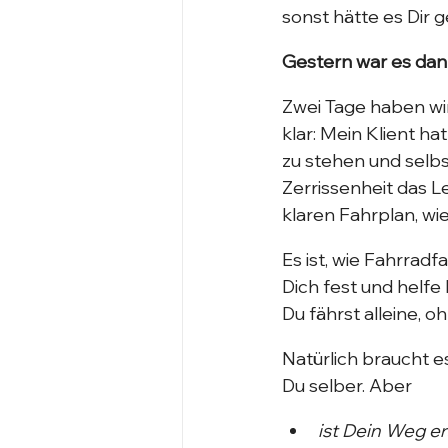
sonst hätte es Dir g
Gestern war es da
Zwei Tage haben wi
klar: Mein Klient h
zu stehen und selbs
Zerrissenheit das L
klaren Fahrplan, w
Es ist, wie Fahrrad
Dich fest und helfe 
Du fährst alleine, 
Natürlich braucht 
Du selber. Aber
ist Dein Weg er