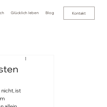
ich
Glücklich leben
Blog
Kontakt
rsten
icht, ist 
im 
 allein.