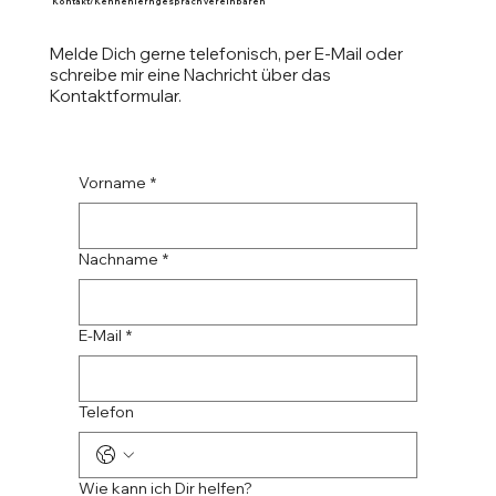
+49 171 7531999
coaching@bjoernroeber.de
Kontakt/Kennenlerngespräch vereinbaren
Melde Dich gerne telefonisch, per E-Mail oder
schreibe mir eine Nachricht über das
Kontaktformular.
Vorname
*
Nachname
*
E-Mail
*
Telefon