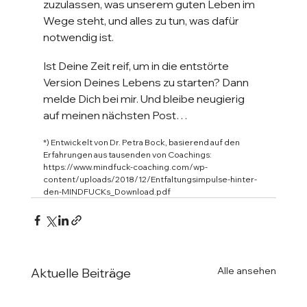
zuzulassen, was unserem guten Leben im 
Wege steht, und alles zu tun, was dafür 
notwendig ist.
Ist Deine Zeit reif, um in die entstörte 
Version Deines Lebens zu starten? Dann 
melde Dich bei mir. Und bleibe neugierig 
auf meinen nächsten Post…
*) Entwickelt von Dr. Petra Bock, basierend auf den 
Erfahrungen aus tausenden von Coachings: 
https://www.mindfuck-coaching.com/wp-
content/uploads/2018/12/Entfaltungsimpulse-hinter-
den-MINDFUCKs_Download.pdf
Alle ansehen
Aktuelle Beiträge