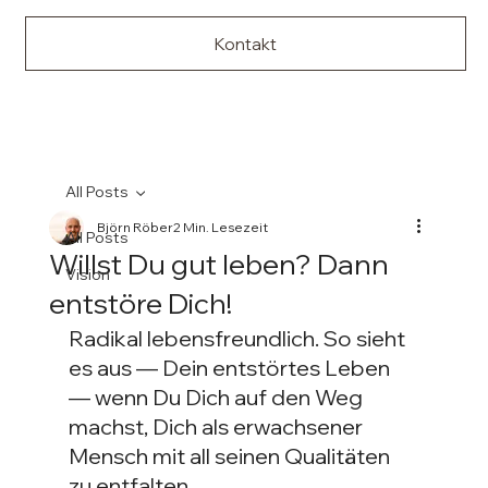
Kontakt
All Posts
Björn Röber
2 Min. Lesezeit
All Posts
Willst Du gut leben? Dann
Vision
entstöre Dich!
Radikal lebensfreundlich. So sieht 
es aus — Dein entstörtes Leben 
— wenn Du Dich auf den Weg 
machst, Dich als erwachsener 
Mensch mit all seinen Qualitäten 
zu entfalten.