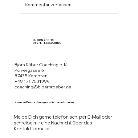
Kommentar verfassen...
Tatsächlich unglaublich angenehme
Gefährten: "Entstörte" Menschen!
BJÖRN RÖBER |
360° LIFE COACHING
Björn Röber Coaching e. K.
Pulvergasse 6
87435 Kempten
+49 171 7531999
coaching@bjoernroeber.de
Kontakt/Kennenlerngespräch vereinbaren
Melde Dich gerne telefonisch, per E-Mail oder
schreibe mir eine Nachricht über das
Kontaktformular.